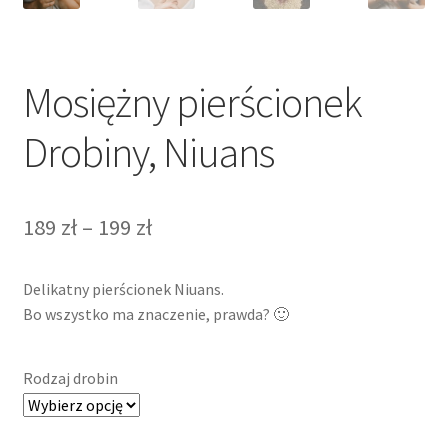
Mosiężny pierścionek
Drobiny, Niuans
Zakres
189
zł
–
199
zł
cen:
Delikatny pierścionek Niuans.
od
Bo wszystko ma znaczenie, prawda? 🙂
189 zł
do
Rodzaj drobin
199 zł