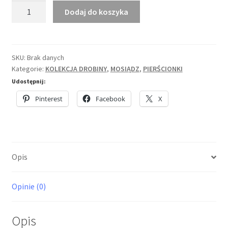
ilość
Dodaj do koszyka
Mosiężny
pierścionek
Drobiny,
Niuans
SKU:
Brak danych
Kategorie:
KOLEKCJA DROBINY
,
MOSIĄDZ
,
PIERŚCIONKI
Udostępnij:
Pinterest
Facebook
X
Opis
Opinie (0)
Opis