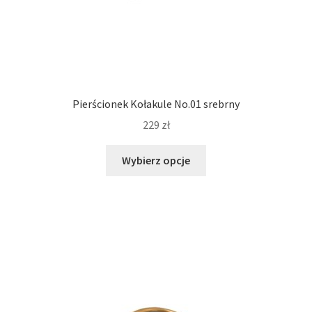
Pierścionek Kołakule No.01 srebrny
229
zł
Ten
Wybierz opcje
produkt
ma
wiele
wariantów.
Opcje
można
wybrać
na
stronie