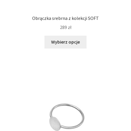
Obrączka srebrna z kolekcji SOFT
289
zł
Ten
Wybierz opcje
produkt
ma
wiele
wariantów.
Opcje
można
wybrać
na
stronie
produktu