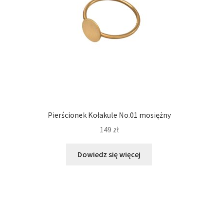
produktu
Pierścionek Kołakule No.01 mosiężny
149
zł
Dowiedz się więcej