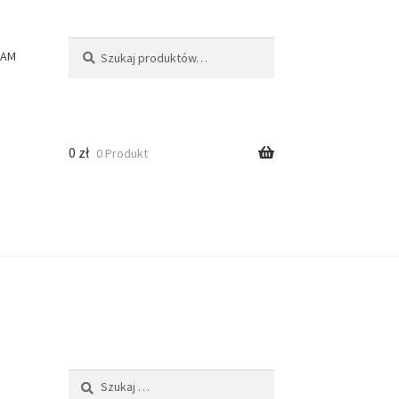
Szukaj:
Szukaj
RAM
0
zł
0 Produkt
Szukaj: