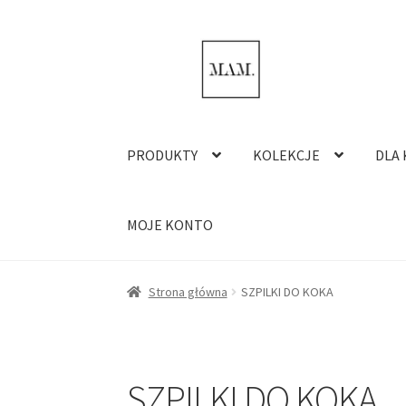
Przejdź
Przejdź
do
do
nawigacji
treści
PRODUKTY
KOLEKCJE
DLA 
MOJE KONTO
Strona główna
SZPILKI DO KOKA
SZPILKI DO KOKA