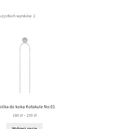
Posortowane
szystkich wyników: 2
według
najnowszych
pilka do koka Kołakule No.01
Zakres
160
zł
–
230
zł
cen:
Ten
od
Wybierz opcje