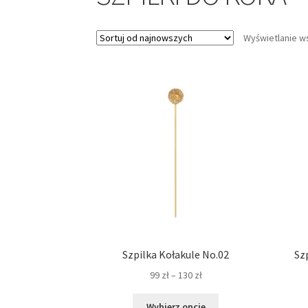
Wyświetlanie w
Szpilka Kołakule No.02
Sz
Zakres
99
zł
–
130
zł
cen:
Ten
od
Wybierz opcje