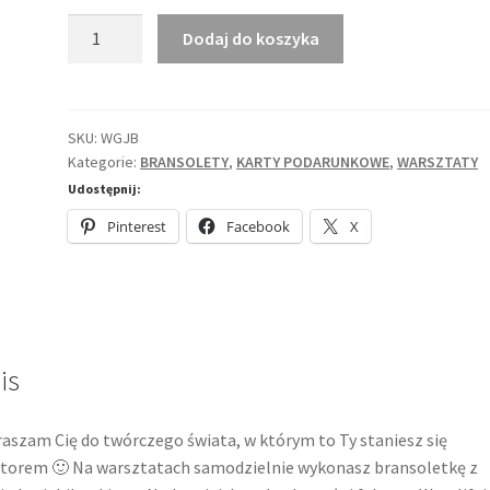
ilość
Dodaj do koszyka
Warsztaty
tworzenia
bransolety
mosiężnej
SKU:
WGJB
Kategorie:
BRANSOLETY
,
KARTY PODARUNKOWE
,
WARSZTATY
Udostępnij:
Pinterest
Facebook
X
is
aszam Cię do twórczego świata, w którym to Ty staniesz się
torem 🙂 Na warsztatach samodzielnie wykonasz bransoletkę z