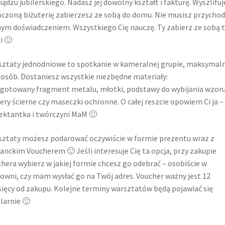
ądzu jubilerskiego. Nadasz jej dowolny kształt i fakturę. Wyszlifuje
czoną biżuterię zabierzesz ze sobą do domu. Nie musisz przychod
ym doświadczeniem. Wszystkiego Cię nauczę. Ty zabierz ze sobą 
i 🙂
ztaty jednodniowe to spotkanie w kameralnej grupie, maksymaln
 osób. Dostaniesz wszystkie niezbędne materiały:
gotowany fragment metalu, młotki, podstawy do wybijania wzoru
ery ścierne czy maseczki ochronne. O całej reszcie opowiem Ci ja –
ektantka i twórczyni MaM 🙂
ztaty możesz podarować oczywiście w formie prezentu wraz z
anckim Voucherem 🙂 Jeśli interesuje Cię ta opcja, przy zakupie
hera wybierz w jakiej formie chcesz go odebrać – osobiście w
owni, czy mam wysłać go na Twój adres. Voucher ważny jest 12
ięcy od zakupu. Kolejne terminy warsztatów będą pojawiać się
larnie 🙂