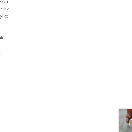
sz i
zić z
tylko
ie
,