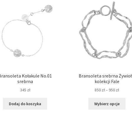
Bransoleta Kołakule No.01
Bransoleta srebrna Żywioł
srebrna
kolekcji Fale
Zakres
345
zł
850
zł
–
950
zł
cen:
Ten
od
Dodaj do koszyka
Wybierz opcje
pro
850 zł
ma
do
wie
950 zł
war