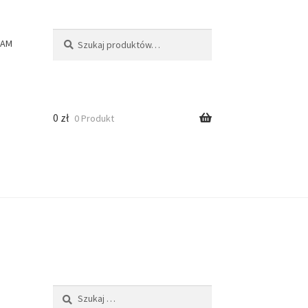
Szukaj:
Szukaj
RAM
0
zł
0 Produkt
Szukaj: