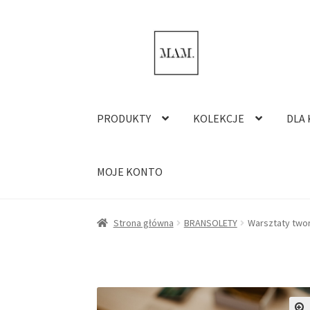
Przejdź
Przejdź
do
do
nawigacji
treści
PRODUKTY
KOLEKCJE
DLA 
MOJE KONTO
Strona główna
BRANSOLETY
Warsztaty twor