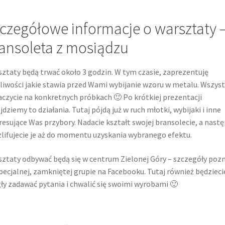
czegółowe informacje o warsztaty 
ansoleta z mosiądzu
ztaty będą trwać około 3 godzin. W tym czasie, zaprezentuję
iwości jakie stawia przed Wami wybijanie wzoru w metalu. Wszys
czycie na konkretnych próbkach 🙂 Po krótkiej prezentacji
jdziemy to działania. Tutaj pójdą już w ruch młotki, wybijaki i inne
resujące Was przybory. Nadacie kształt swojej bransolecie, a nast
lifujecie je aż do momentu uzyskania wybranego efektu.
ztaty odbywać będą się w centrum Zielonej Góry – szczegóły poz
pecjalnej, zamkniętej grupie na Facebooku. Tutaj również będzieci
y zadawać pytania i chwalić się swoimi wyrobami 🙂