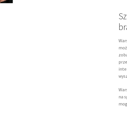
Sz
br
Wars
możl
zoba
prze
inte
wysz
Wars
na s
mogł