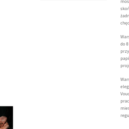
mosi
skoń
żadn
chęc
Wars
do 8
przy
papi
proj
Wars
eleg
Vouc
prac
mies
regu