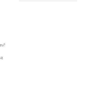
zu?
są
z