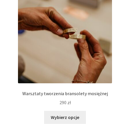
można
wybrać
na
stronie
produktu
Warsztaty tworzenia bransolety mosiężnej
290
zł
Ten
Wybierz opcje
produkt
ma