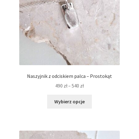
stronie
produktu
Naszyjnik z odciskiem palca – Prostokąt
Zakres
490
zł
–
540
zł
cen:
Ten
od
Wybierz opcje
produkt
490 zł
ma
do
wiele
540 zł
wariantów.
Opcje