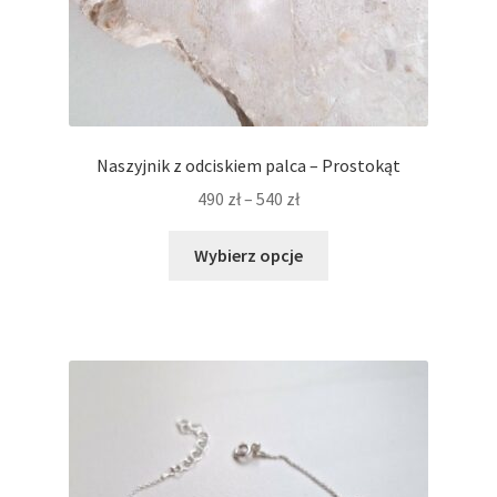
Naszyjnik z odciskiem palca – Prostokąt
Zakres
490
zł
–
540
zł
cen:
Ten
od
Wybierz opcje
produkt
490 zł
ma
do
wiele
540 zł
wariantów.
Opcje
można
wybrać
na
stronie