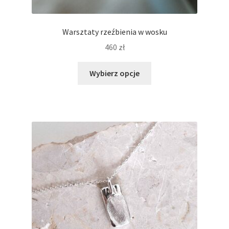
Warsztaty rzeźbienia w wosku
460
zł
Ten
Wybierz opcje
produkt
ma
wiele
wariantów.
Opcje
można
wybrać
na
stronie
produktu