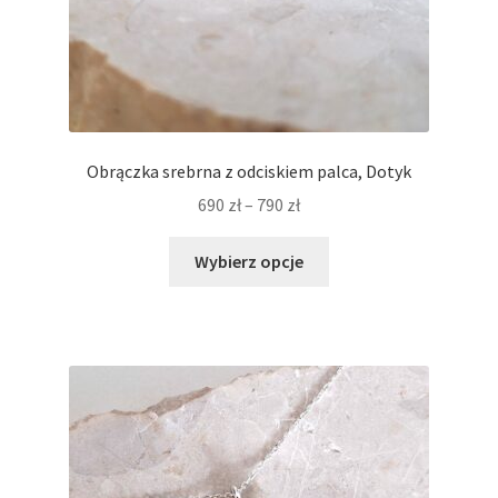
Obrączka srebrna z odciskiem palca, Dotyk
Zakres
690
zł
–
790
zł
cen:
Ten
od
Wybierz opcje
produkt
690 zł
ma
do
wiele
790 zł
wariantów.
Opcje
można
wybrać
na