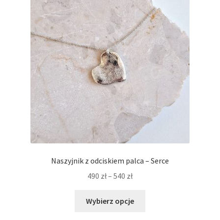
można
wybrać
na
stronie
produktu
Naszyjnik z odciskiem palca – Serce
Zakres
490
zł
–
540
zł
cen:
Ten
od
Wybierz opcje
produkt
490 zł
ma