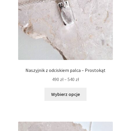
stronie
produktu
Naszyjnik z odciskiem palca – Prostokąt
Zakres
490
zł
–
540
zł
cen:
Ten
od
Wybierz opcje
produkt
490 zł
ma
do
wiele
540 zł
wariantów.
Opcje