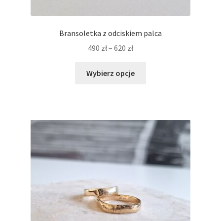
Bransoletka z odciskiem palca
Zakres
490
zł
–
620
zł
cen:
Ten
od
Wybierz opcje
produkt
490 zł
ma
do
wiele
620 zł
wariantów.
Opcje
można
wybrać
na
stronie
produktu