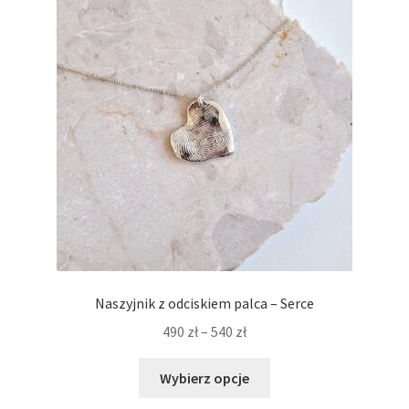
można
wybrać
na
stronie
produktu
Naszyjnik z odciskiem palca – Serce
Zakres
490
zł
–
540
zł
cen:
Ten
od
Wybierz opcje
produkt
490 zł