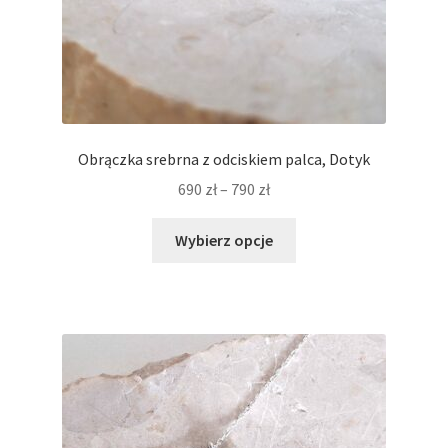
Obrączka srebrna z odciskiem palca, Dotyk
Zakres
690
zł
–
790
zł
cen:
Ten
od
Wybierz opcje
produkt
690 zł
ma
do
wiele
790 zł
wariantów.
Opcje
można
wybrać
na