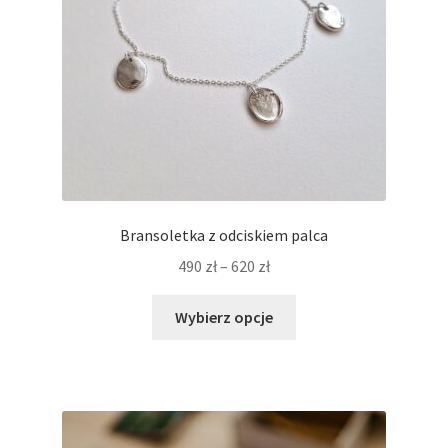
produktu
Bransoletka z odciskiem palca
Zakres
490
zł
–
620
zł
cen:
Ten
od
Wybierz opcje
produkt
490 zł
ma
do
wiele
620 zł
wariantów.
Opcje