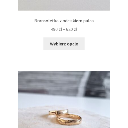
Bransoletka z odciskiem palca
Zakres
490
zł
–
620
zł
cen:
Ten
od
Wybierz opcje
produkt
490 zł
ma
do
wiele
620 zł
wariantów.
Opcje
można
wybrać
na
stronie
produktu