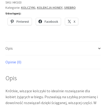
Honey
SKU:
HKS03
Kategorie:
KOLCZYKI
,
KOLEKCJA HONEY
,
SREBRO
Rarytas,
srebrne
Udostępnij:
Pinterest
Facebook
X
Opis
Opinie (0)
Opis
Krótkie, wiszące kolczyki to idealnie rozwiązanie dla
kobiet żyjących w biegu. Pozwalają na szybką przemianę i
dowolność rozwiązań dzięki ściąganej, wiszącej części. W