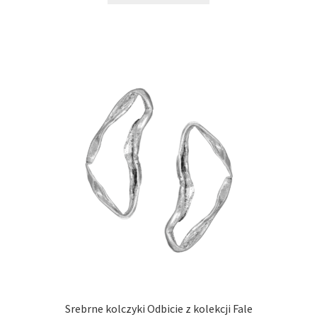
ma
wiele
wariantów.
Opcje
można
wybrać
na
stronie
produktu
Srebrne kolczyki Odbicie z kolekcji Fale