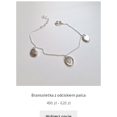
Bransoletka z odciskiem palca
Zakres
490
zł
–
620
zł
cen:
Ten
od
Wybierz opcje