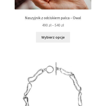
Naszyjnik z odciskiem palca – Owal
Zakres
490
zł
–
540
zł
cen:
Ten
od
Wybierz opcje
produkt
490 zł
ma
do
wiele
540 zł
wariantów.
Opcje
można
wybrać
na
stronie
produktu