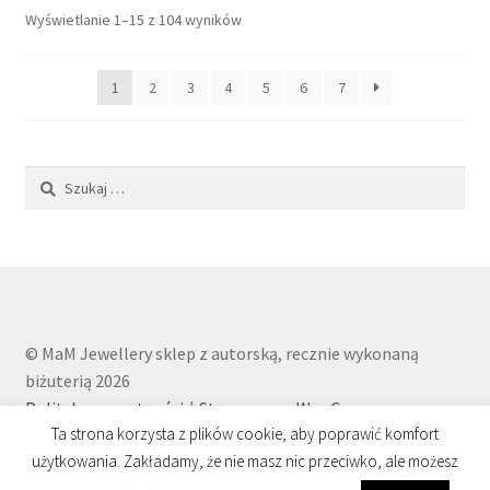
Posortowane
Wyświetlanie 1–15 z 104 wyników
według
najnowszych
1
2
3
4
5
6
7
Szukaj:
© MaM Jewellery sklep z autorską, recznie wykonaną
biżuterią 2026
Polityka prywatności
Stworzone z WooCommerce
.
Ta strona korzysta z plików cookie, aby poprawić komfort
użytkowania. Zakładamy, że nie masz nic przeciwko, ale możesz
0