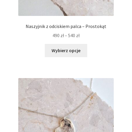
Naszyjnik z odciskiem palca – Prostokąt
Zakres
490
zł
–
540
zł
cen:
Ten
od
Wybierz opcje
produkt
490 zł
ma
do
wiele
540 zł
wariantów.
Opcje
można
wybrać
na
stronie
produktu