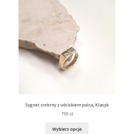
Opcje
można
wybrać
na
stronie
produktu
Sygnet srebrny z odciskiem palca, Klasyk
790
zł
Ten
Wybierz opcje
produkt