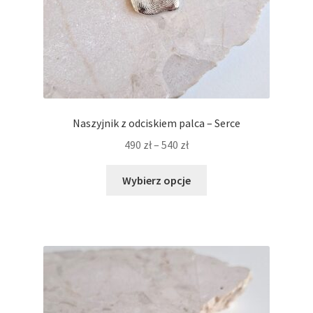
Naszyjnik z odciskiem palca – Serce
Zakres
490
zł
–
540
zł
cen:
Ten
od
Wybierz opcje
produkt
490 zł
ma
do
wiele
540 zł
wariantów.
Opcje
można
wybrać
na