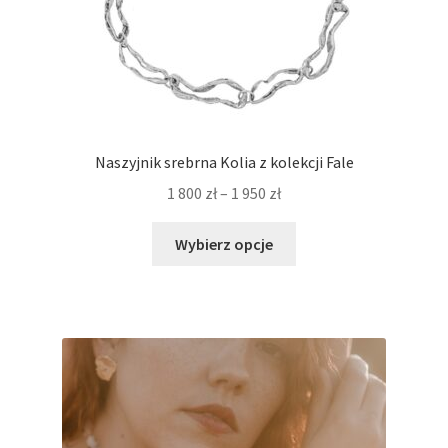
Naszyjnik srebrna Kolia z kolekcji Fale
Zakres
1 800
zł
–
1 950
zł
cen:
Ten
od
Wybierz opcje
produkt
1
ma
800 zł
wiele
do
wariantów.
1
Opcje
950 zł
można
wybrać
na