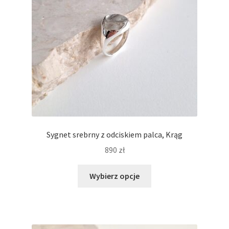
stronie
produktu
Sygnet srebrny z odciskiem palca, Krąg
890
zł
Ten
Wybierz opcje
produkt
ma
wiele
wariantów.