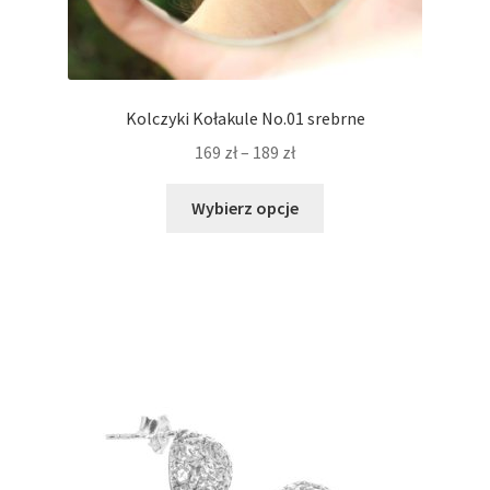
Kolczyki Kołakule No.01 srebrne
Zakres
169
zł
–
189
zł
cen:
Ten
od
Wybierz opcje
produkt
169 zł
ma
do
wiele
189 zł
wariantów.
Opcje
można
wybrać
na
stronie
produktu