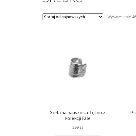
Wyświetlanie 4
Srebrna nausznica Tętno z
Pi
kolekcji Fale
199
zł