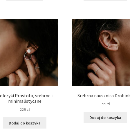
ma
wiele
wariantów.
Opcje
można
wybrać
na
stronie
produktu
olczyki Prostota, srebrne i
Srebrna nausznica Drobin
minimalistyczne
199
zł
229
zł
Dodaj do koszyka
Dodaj do koszyka