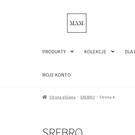
Przejdź
Przejdź
do
do
nawigacji
treści
PRODUKTY
KOLEKCJE
DLA 
MOJE KONTO
Strona główna
SREBRO
Strona 4
SREBRO