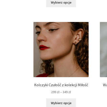
Ten
od
Wybierz opcje
produkt
279 zł
ma
do
wiele
339 zł
wariantów.
Opcje
można
wybrać
na
stronie
produktu
Kolczyki Czułość z kolekcji Miłość
Wa
Zakres
299
zł
–
349
zł
cen:
Ten
od
Wybierz opcje
produkt