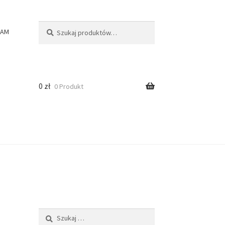
Szukaj:
Szukaj
RAM
0
zł
0 Produkt
Szukaj: