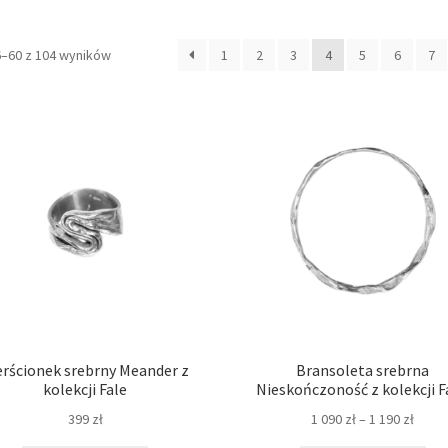
Posortowane
6–60 z 104 wyników
1
2
3
4
5
6
7
według
najnowszych
erścionek srebrny Meander z
Bransoleta srebrna
kolekcji Fale
Nieskończoność z kolekcji F
Zakr
399
zł
1 090
zł
–
1 190
zł
cen: