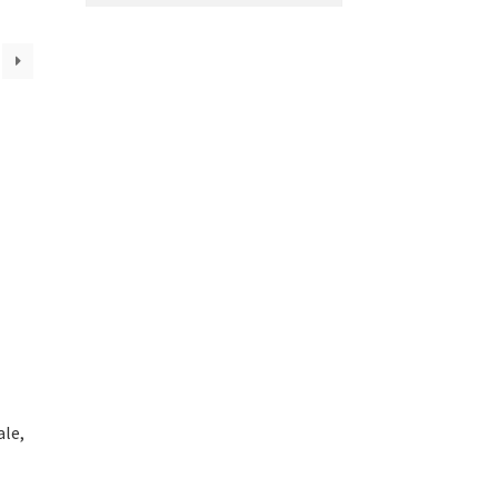
ale,
es