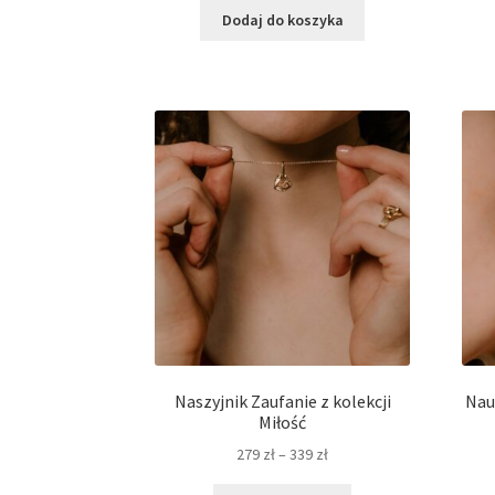
Dodaj do koszyka
Naszyjnik Zaufanie z kolekcji
Nau
Miłość
Zakres
279
zł
–
339
zł
cen: