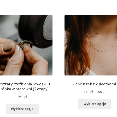
sztaty rzeźbienia w wosku +
Łańcuszek z kuleczkami
róbka w pracowni (2 etapy)
Zakres
140
zł
–
150
zł
960
zł
cen:
Ten
od
Wybierz opcje
Ten
pro
140 zł
Wybierz opcje
produkt
ma
do