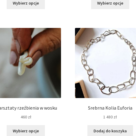
Ten
Ten
od
od
Wybierz opcje
Wybierz opcje
produkt
pro
289 zł
289 zł
ma
ma
do
do
wiele
wie
329 zł
319 zł
wariantów.
war
Opcje
Opc
można
moż
wybrać
wyb
na
na
stronie
str
produktu
pro
rsztaty rzeźbienia w wosku
Srebrna Kolia Euforia
460
zł
1 480
zł
Ten
Wybierz opcje
Dodaj do koszyka
produkt