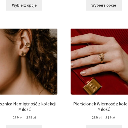
Ten
Ten
od
Wybierz opcje
Wybierz opcje
produkt
pro
1
ma
ma
090 z
wiele
wie
do
wariantów.
war
1
Opcje
Opc
190 z
można
moż
wybrać
wyb
na
na
stronie
str
produktu
pro
sznica Namiętność z kolekcji
Pierścionek Wierność z kole
Miłość
Miłość
Zakres
Zakres
289
zł
–
329
zł
289
zł
–
319
zł
cen:
cen: