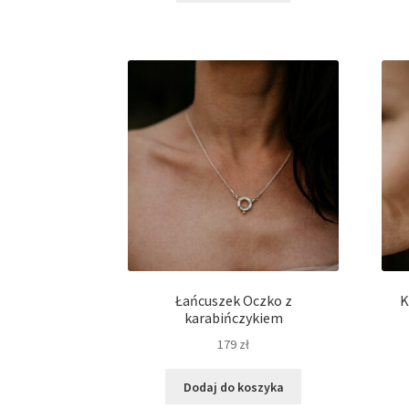
299 zł
ma
do
wiele
349 zł
wariantów.
Opcje
można
wybrać
na
stronie
produktu
Łańcuszek Oczko z
K
karabińczykiem
179
zł
Dodaj do koszyka