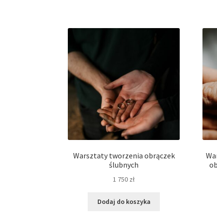
Warsztaty tworzenia obrączek
War
ślubnych
ob
1 750
zł
Dodaj do koszyka