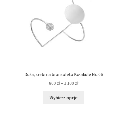
Duża, srebrna bransoleta Kołakule No.06
Zakres
860
zł
–
1 100
zł
cen:
Ten
od
Wybierz opcje
produkt
860 zł
ma
do
wiele
1
wariantów.
100 zł