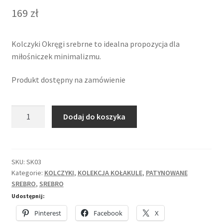
169
zł
Kolczyki Okręgi srebrne to idealna propozycja dla
miłośniczek minimalizmu.
Produkt dostępny na zamówienie
ilość
Dodaj do koszyka
Kolczyki
Okręgi
z
kolekcji
SKU:
SK03
Kategorie:
KOLCZYKI
,
KOLEKCJA KOŁAKULE
,
PATYNOWANE
Kołakule
SREBRO
,
SREBRO
srebrne
Udostępnij:
Pinterest
Facebook
X