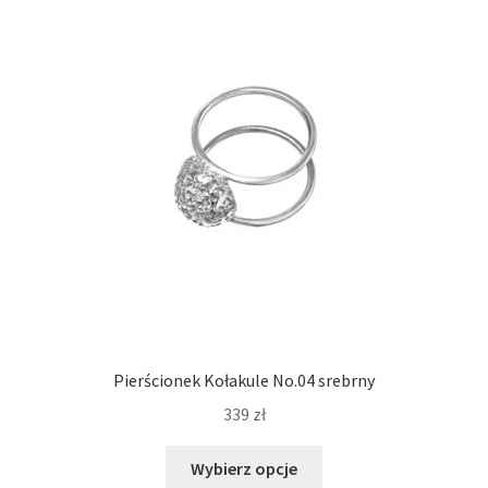
Opcje
można
wybrać
na
stronie
produktu
Pierścionek Kołakule No.04 srebrny
339
zł
Ten
Wybierz opcje
produkt