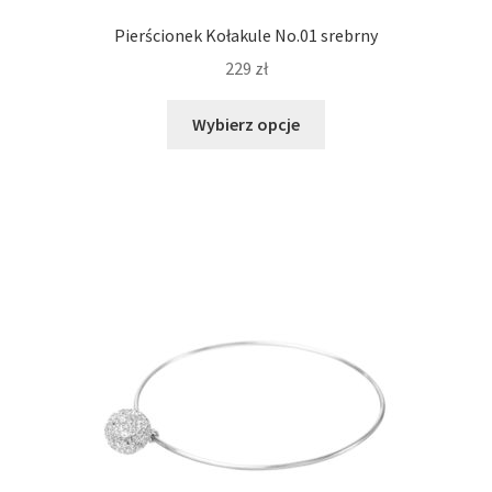
Pierścionek Kołakule No.01 srebrny
229
zł
Ten
Wybierz opcje
produkt
ma
wiele
wariantów.
Opcje
można
wybrać
na
stronie
produktu