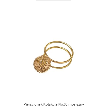
ma
wiele
wariantów.
Opcje
można
wybrać
na
stronie
produktu
Pierścionek Kołakule No.05 mosiężny